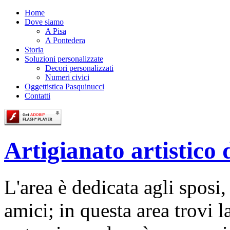
Home
Dove siamo
A Pisa
A Pontedera
Storia
Soluzioni personalizzate
Decori personalizzati
Numeri civici
Oggettistica Pasquinucci
Contatti
Artigianato artistico 
L'area è dedicata agli sposi,
amici; in questa area trovi l